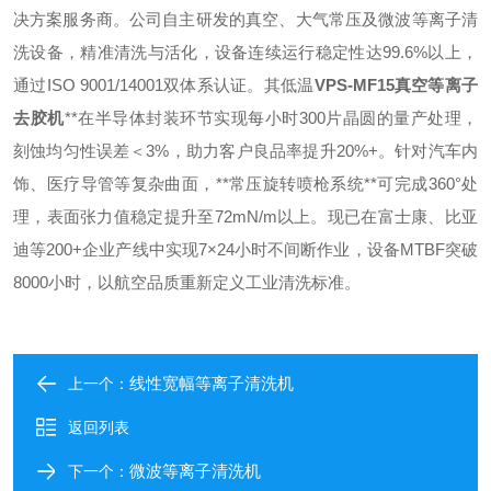
决方案服务商。公司自主研发的真空、大气常压及微波等离子清
洗设备，精准清洗与活化，设备连续运行稳定性达99.6%以上，
通过ISO 9001/14001双体系认证。其低温
VPS-MF15真空等离子
去胶机
**在半导体封装环节实现每小时300片晶圆的量产处理，
刻蚀均匀性误差＜3%，助力客户良品率提升20%+。针对汽车内
饰、医疗导管等复杂曲面，**常压旋转喷枪系统**可完成360°处
理，表面张力值稳定提升至72mN/m以上。现已在富士康、比亚
迪等200+企业产线中实现7×24小时不间断作业，设备MTBF突破
8000小时，以航空品质重新定义工业清洗标准。
线性宽幅等离子清洗机
上一个：
返回列表
微波等离子清洗机
下一个：